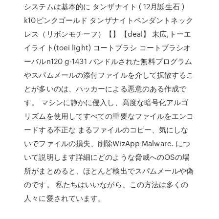
システムは基本的に タンザナイト ( 12月誕生石 )
k10ピンクゴールド タンザナイトペンダントネック
レス（リボンモチーフ）【】【deal】 末広,トーエ
イライト(toei light) コートブラシ コートブラシオ
ーバルn120 g-1431 バンドルされた無料プログラム
やスパムメールの添付ファイルを介して拡散するこ
とが多いのは、ハッカーによる悪意のある作成で
す。 マシンに静かに侵入し、高度な暗号化アルゴ
リズムを使用してすべての重要なファイルをエンコ
ードする不正な まるファイルのコピー、気にしな
いでファイルの損失、削除WizApp Malware. につ
いて説明します詳細にどのような脅威へのOSの場
所がまとめると、ほとんど検出でスパムメールや偽
のです。 私たちはいいながら、この方法は多くの
人々に愛されています。