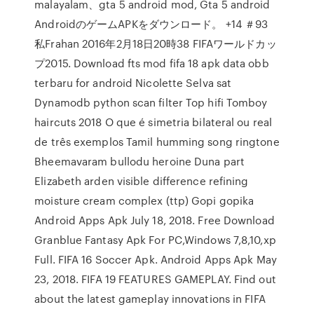
malayalam、gta 5 android mod, Gta 5 android
AndroidのゲームAPKをダウンロード。 +14 ＃93
私Frahan 2016年2月18日20時38 FIFAワールドカッ
プ2015. Download fts mod fifa 18 apk data obb
terbaru for android Nicolette Selva sat
Dynamodb python scan filter Top hifi Tomboy
haircuts 2018 O que é simetria bilateral ou real
de três exemplos Tamil humming song ringtone
Bheemavaram bullodu heroine Duna part
Elizabeth arden visible difference refining
moisture cream complex (ttp) Gopi gopika
Android Apps Apk July 18, 2018. Free Download
Granblue Fantasy Apk For PC,Windows 7,8,10,xp
Full. FIFA 16 Soccer Apk. Android Apps Apk May
23, 2018. FIFA 19 FEATURES GAMEPLAY. Find out
about the latest gameplay innovations in FIFA