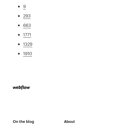
9
293
663
1771
1329
1910
On the blog
About