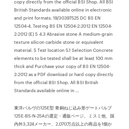
copy directly from the official BSI Shop. All BSI
British Standards available online in electronic
and print formats. 19/30397525 DC BS EN
12504-4. Testing BS EN 12504-2:2012 EN 12504-
2:2012 (E) 5 4.3 Abrasive stone A medium-grain
texture silicon carbide stone or equivalent
material. 5 Test location 5.1 Selection Concrete
elements to be tested shall be at least 100 mm
thick and Purchase your copy of BS EN 12504-
2:2012 as a PDF download or hard copy directly
from the official BSI Shop. All BSI British
Standards available online in …
東洋バルヴの125E型 青銅ねじ込み形ゲートバルブ
125E-BS-N-25Aの選定・通販ページ。ミスミ他、国
内外3,324メーカー、2,070万点以上の商品を1個か