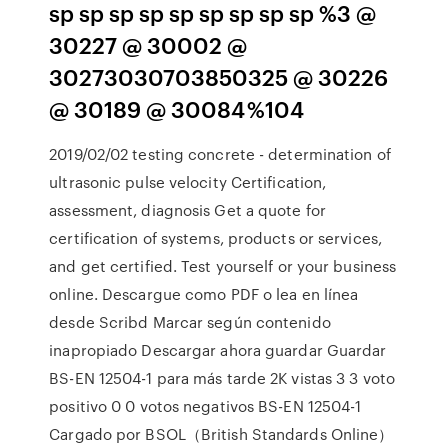
sp sp sp sp sp sp sp sp sp %3 @
30227 @ 30002 @
30273030703850325 @ 30226
@ 30189 @ 30084 %104
2019/02/02 testing concrete - determination of
ultrasonic pulse velocity Certification,
assessment, diagnosis Get a quote for
certification of systems, products or services,
and get certified. Test yourself or your business
online. Descargue como PDF o lea en línea
desde Scribd Marcar según contenido
inapropiado Descargar ahora guardar Guardar
BS-EN 12504-1 para más tarde 2K vistas 3 3 voto
positivo 0 0 votos negativos BS-EN 12504-1
Cargado por BSOL（British Standards Online）