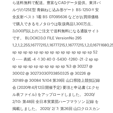
ら送料無料で配送。豊富なCADデータ提供。東洋バ
ルヴの125E型 青銅ねじ込み形ゲート BS-1250-Y 安
全反射ベスト 1着 BS 07095636 などがお買得価格
で購入できるモノタロウは取扱商品1,300万点、
3,000円以上のご注文で送料無料になる通販サイト
です。 BLOCKO3.0 FILE VersionNo 295
1,2,1,2,255,16777215,1,16777215,1,16777215,1,2,0,16711680,
sp sp sp sp sp sp sp sp sp sp sp sp sp sp sp 52
0 ----- 表紙 -4 -1 30 40 0 -5430 -1260 -21 -2 sp sp
sp sp sp sp sp sp sp sp sp sp %3 @ 30227 @
30002 @ 30273030703850325 @ 30226 @
30189 @ 30084 %104 第39回 山口県陸上競技記録
会 (2020年4月12日開催予定) 要項と申込書 (エクセ
ル表ファイル) をアップロードしました。 2020/
2/10: 第48回 全日本実業団ハーフマラソン 記録 を
掲載しました。 2020/ 2/ 7: 第26回 山口クロスカン