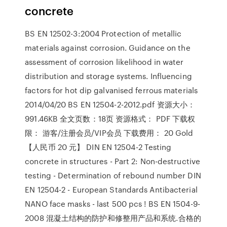
concrete
BS EN 12502-3:2004 Protection of metallic
materials against corrosion. Guidance on the
assessment of corrosion likelihood in water
distribution and storage systems. Influencing
factors for hot dip galvanised ferrous materials
2014/04/20 BS EN 12504-2-2012.pdf 资源大小：
991.46KB 全文页数：18页 资源格式： PDF 下载权
限： 游客/注册会员/VIP会员 下载费用： 20 Gold
【人民币 20 元】 DIN EN 12504-2 Testing
concrete in structures - Part 2: Non-destructive
testing - Determination of rebound number DIN
EN 12504-2 - European Standards Antibacterial
NANO face masks - last 500 pcs ! BS EN 1504-9-
2008 混凝土结构的防护和修整用产品和系统.合格的