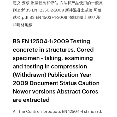
定义,要求,质量控制和评估.方法和产品使用的一般原
则.pdf BS EN 12350-2-2009 新拌混凝土试验.坍落
试验.pdf BS EN 15037-1-2008 预制混凝土制品.梁
和建材地板
BS EN 12504-1:2009 Testing
concrete in structures. Cored
specimen - taking, examining
and testing in compression
(Withdrawn) Publication Year
2009 Document Status Caution
Newer versions Abstract Cores
are extracted
All the Controls products EN 12504-4 standard.