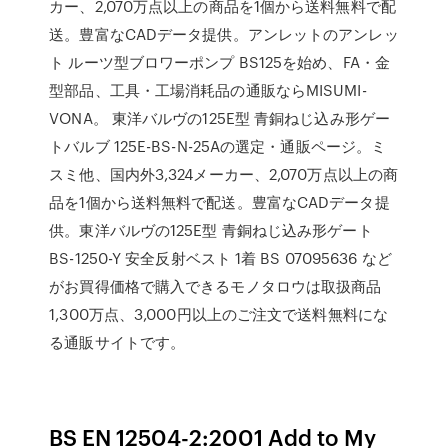
カー、2,070万点以上の商品を1個から送料無料で配
送。豊富なCADデータ提供。アンレットのアンレッ
ト ルーツ型ブロワーポンプ BS125を始め、FA・金
型部品、工具・工場消耗品の通販ならMISUMI-
VONA。 東洋バルヴの125E型 青銅ねじ込み形ゲー
トバルブ 125E-BS-N-25Aの選定・通販ページ。ミ
スミ他、国内外3,324メーカー、2,070万点以上の商
品を1個から送料無料で配送。豊富なCADデータ提
供。東洋バルヴの125E型 青銅ねじ込み形ゲート
BS-1250-Y 安全反射ベスト 1着 BS 07095636 など
がお買得価格で購入できるモノタロウは取扱商品
1,300万点、3,000円以上のご注文で送料無料にな
る通販サイトです。
BS EN 12504-2:2001 Add to My