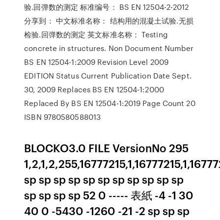
验.回弹数的测定 标准编号： BS EN 12504-2-2012
分享到： 中文标准名称： 结构用的混凝土试验.无损
检验.回弹数的测定 英文标准名称： Testing
concrete in structures. Non Document Number
BS EN 12504-1:2009 Revision Level 2009
EDITION Status Current Publication Date Sept.
30, 2009 Replaces BS EN 12504-1:2000
Replaced By BS EN 12504-1:2019 Page Count 20
ISBN 9780580588013
BLOCKO3.0 FILE VersionNo 295
1,2,1,2,255,16777215,1,16777215,1,167
sp sp sp sp sp sp sp sp sp sp sp
sp sp sp sp 52 0 ----- 表紙 -4 -1 30
40 0 -5430 -1260 -21 -2 sp sp sp