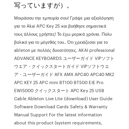
写っていますが）。
Μοιράσου την εμπειρία σου! Γράψε μια αξιολόγηση
για το Akai APC Key 25 και βοήθησε σημαντικά
τους άλλους χρήστες! Το έχω μερικά χρόνια. Πολυ
βολικό για το μέγεθός του.. Ότι χρειάζεσαι για το
ableton με πολλές δυνατότητες. AKAI professional
ADVANCE KEYBOARDS ユーザーガイド VIPソフト
ウエア・クイックスタートガイド VIPソフトウエ
ア・ユーザーガイド AFX AMX APC40 APC40 MK2
APC KEY 25 APC mini BT100 BT500 EIE Pro
EWI5000 クイックスタート APC Key 25 USB
Cable Ableton Live Lite (download) User Guide
Software Download Cards Safety & Warranty
Manual Support For the latest information
about this product (system requirements,